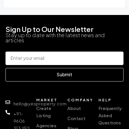
Sign Up to Our Newsletter
Stay up to date with the latest news and
articles
Submit
MARKET
COMPANY
HELP
hello@yesproperty.com
Create
About
Frequently
+91-
Listing
Asked
Contact
9606
Questions
Agencies
313 YES
Blog